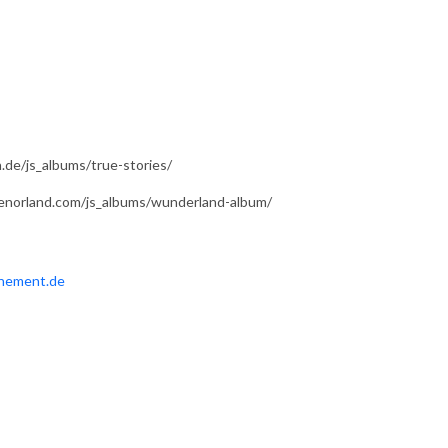
h.de/js_albums/true-stories/
jenorland.com/js_albums/wunderland-album/
hement.de