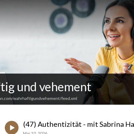
tig und vehement
ean.com/wahrhaftigundvehement/feed.xml
(47) Authentizität - mit Sabrina Ha
Mar 10, 2026