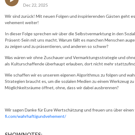
Dec 22, 2025
Wir sind zurück! Mit neuen Folgen und inspirierenden Gästen geht e
vehement weiter!
In dieser Folge sprechen wir über die Selbstvermarktung in den Sozia
Präsent-Sein mit uns macht. Warum fällt es manchen Menschen augensc
zu zeigen und zu präsentieren, und anderen so schwer?
Was wären wir ohne Zuschauer und Vermarktungsstrategie und ohne 
als Kulturschaffende überhaupt erlauben, dort nicht mehr stattzufin
Wie schaffen wir es unserem eigenen Algorithmus zu folgen und wa
Strategien braucht es, um die sozialen Medien zu einem Werkzeug z
Möglichkeitsräume öffnet, ohne, dass wir dabei ausbrennen?
Wir sagen Danke für Eure Wertschätzung und freuen uns über einen v
fi.com/wahrhaftigundvehement/
SHOWNOTES: