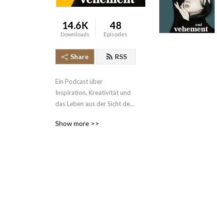
14.6K
48
Downloads
Episodes
Share
RSS
Ein Podcast über 
Inspiration, Kreativität und 
das Leben aus der Sicht der 
Künstlerinnen Julie 
Show more >>
Weißbach und Synje 
Norland. 

Wir nehmen Euch mit auf 
Gedankenspaziergänge 
zwischen Kunst und Leben 
und strecken die Fühler aus 
nach dem Stoff, aus dem 
Lieder, Geschichten und 
Bilder gemacht sind. Wir 